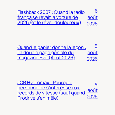
6
Flashback 2007 : Quand la radio
août
française rêvait la voiture de
2026 (et le réveil douloureux)
2026
5
Quand le papier donne la leçon :
août
La double page géniale du
magazine Evo (Août 2026)
2026
JCB Hydromax : Pourquoi
4
personne ne s’intéresse aux
août
records de vitesse (sauf quand
2026
Prodrive s’en mêle)