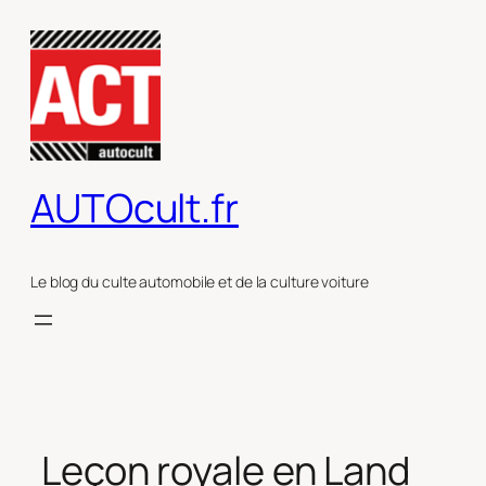
Aller
au
contenu
AUTOcult.fr
Le blog du culte automobile et de la culture voiture
Leçon royale en Land