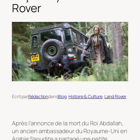
Rover
Écrit par
Rédaction
dans
Blog
, 
Histoire & Culture
, 
Land Rover
Après l’annonce de la mort du Roi Abdallah,
un ancien ambassadeur du Royaume-Uni en
Arabie Saoudite a partagé une petite