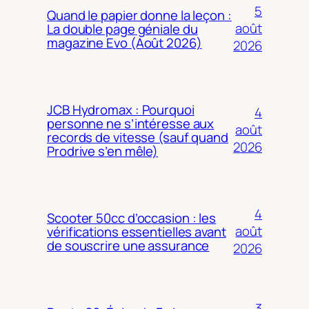
5
Quand le papier donne la leçon :
août
La double page géniale du
magazine Evo (Août 2026)
2026
JCB Hydromax : Pourquoi
4
personne ne s’intéresse aux
août
records de vitesse (sauf quand
2026
Prodrive s’en mêle)
4
Scooter 50cc d’occasion : les
août
vérifications essentielles avant
de souscrire une assurance
2026
3