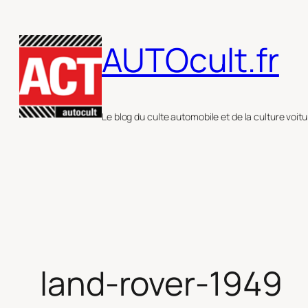
Aller
au
AUTOcult.fr
contenu
Le blog du culte automobile et de la culture voitu
land-rover-1949