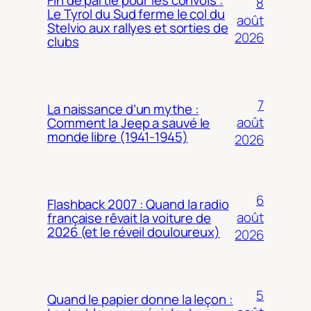
8
Le Tyrol du Sud ferme le col du
août
Stelvio aux rallyes et sorties de
2026
clubs
7
La naissance d’un mythe :
août
Comment la Jeep a sauvé le
monde libre (1941-1945)
2026
6
Flashback 2007 : Quand la radio
août
française rêvait la voiture de
2026 (et le réveil douloureux)
2026
5
Quand le papier donne la leçon :