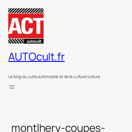
Aller
au
contenu
AUTOcult.fr
Le blog du culte automobile et de la culture voiture
montlhery-coupes-