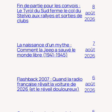
Fin de partie pour les convois :
8
Le Tyrol du Sud ferme le col du
août
Stelvio aux rallyes et sorties de
2026
clubs
7
La naissance d’un mythe :
août
Comment la Jeep a sauvé le
monde libre (1941-1945)
2026
6
Flashback 2007 : Quand la radio
août
française rêvait la voiture de
2026 (et le réveil douloureux)
2026
5