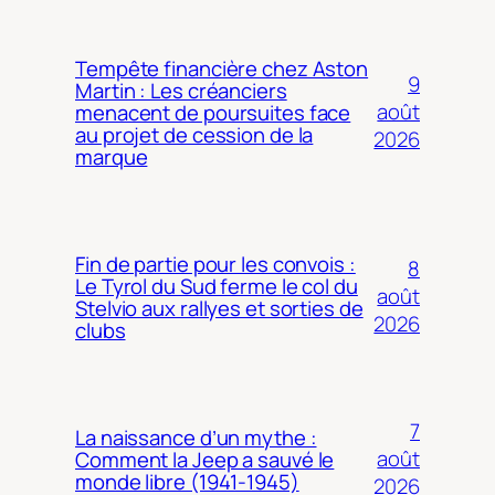
Tempête financière chez Aston
9
Martin : Les créanciers
août
menacent de poursuites face
au projet de cession de la
2026
marque
Fin de partie pour les convois :
8
Le Tyrol du Sud ferme le col du
août
Stelvio aux rallyes et sorties de
2026
clubs
7
La naissance d’un mythe :
août
Comment la Jeep a sauvé le
monde libre (1941-1945)
2026