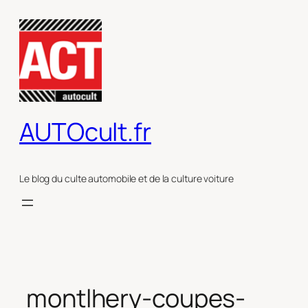
Aller
au
contenu
AUTOcult.fr
Le blog du culte automobile et de la culture voiture
montlhery-coupes-