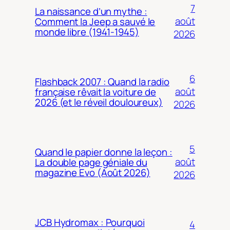
7
La naissance d’un mythe :
août
Comment la Jeep a sauvé le
monde libre (1941-1945)
2026
6
Flashback 2007 : Quand la radio
août
française rêvait la voiture de
2026 (et le réveil douloureux)
2026
5
Quand le papier donne la leçon :
août
La double page géniale du
magazine Evo (Août 2026)
2026
JCB Hydromax : Pourquoi
4