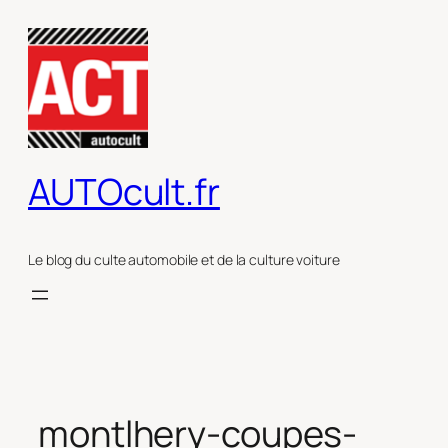
Aller
au
contenu
AUTOcult.fr
Le blog du culte automobile et de la culture voiture
montlhery-coupes-