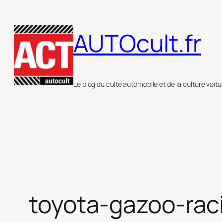
Aller
au
AUTOcult.fr
contenu
Le blog du culte automobile et de la culture voitu
toyota-gazoo-rac