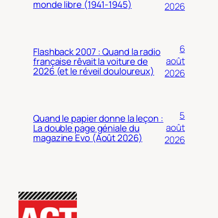
monde libre (1941-1945)
2026
6
Flashback 2007 : Quand la radio
août
française rêvait la voiture de
2026 (et le réveil douloureux)
2026
5
Quand le papier donne la leçon :
août
La double page géniale du
magazine Evo (Août 2026)
2026