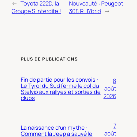
←
Toyota 222D, la
Nouveauté : Peugeot
Groupe S interdite !
308 R HYbrid
→
PLUS DE PUBLICATIONS
Fin de partie pour les convois :
8
Le Tyrol du Sud ferme le col du
août
Stelvio aux rallyes et sorties de
2026
clubs
7
La naissance d’un mythe :
août
Comment la Jeep a sauvé le