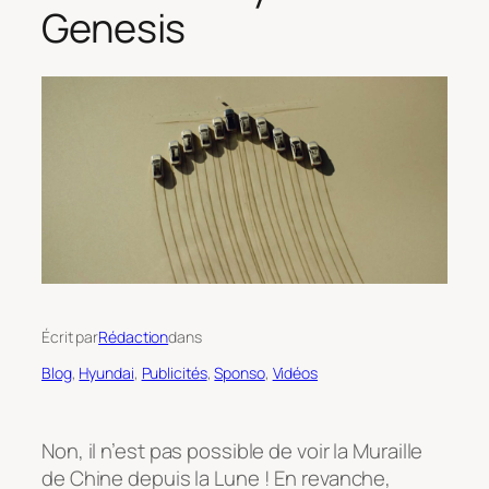
Genesis
Écrit par
Rédaction
dans
Blog
, 
Hyundai
, 
Publicités
, 
Sponso
, 
Vidéos
Non, il n’est pas possible de voir la Muraille
de Chine depuis la Lune ! En revanche,