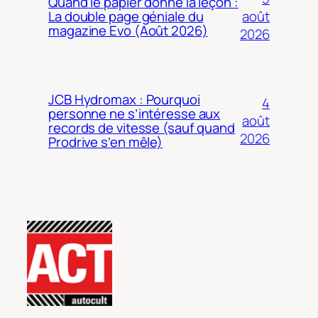
Quand le papier donne la leçon :
août
La double page géniale du
magazine Evo (Août 2026)
2026
JCB Hydromax : Pourquoi
4
personne ne s’intéresse aux
août
records de vitesse (sauf quand
2026
Prodrive s’en mêle)