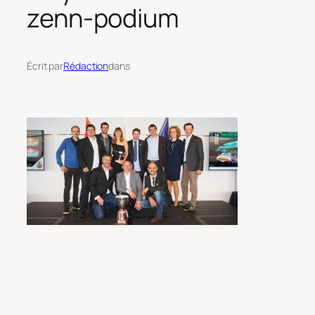
zenn-podium
Écrit par
Rédaction
dans