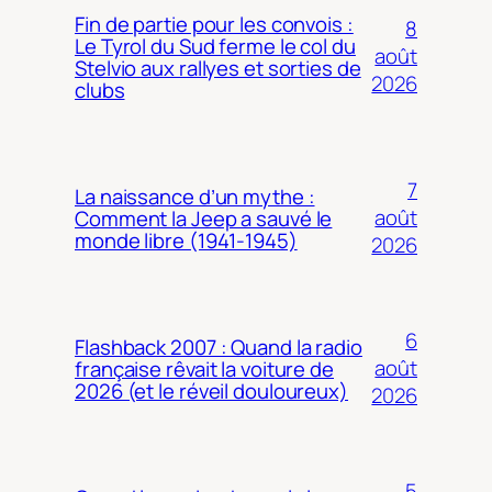
Fin de partie pour les convois :
8
Le Tyrol du Sud ferme le col du
août
Stelvio aux rallyes et sorties de
2026
clubs
7
La naissance d’un mythe :
août
Comment la Jeep a sauvé le
monde libre (1941-1945)
2026
6
Flashback 2007 : Quand la radio
août
française rêvait la voiture de
2026 (et le réveil douloureux)
2026
5