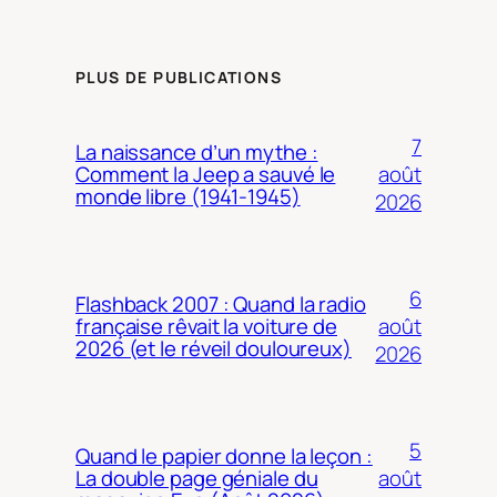
PLUS DE PUBLICATIONS
7
La naissance d’un mythe :
août
Comment la Jeep a sauvé le
monde libre (1941-1945)
2026
6
Flashback 2007 : Quand la radio
août
française rêvait la voiture de
2026 (et le réveil douloureux)
2026
5
Quand le papier donne la leçon :
août
La double page géniale du