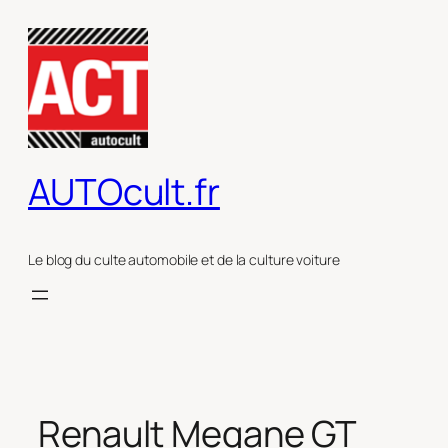
Aller
au
contenu
AUTOcult.fr
Le blog du culte automobile et de la culture voiture
Renault Megane GT