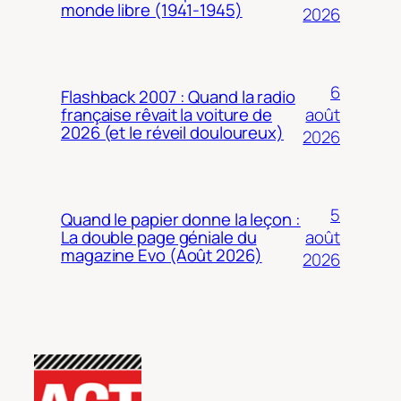
monde libre (1941-1945)
2026
6
Flashback 2007 : Quand la radio
août
française rêvait la voiture de
2026 (et le réveil douloureux)
2026
5
Quand le papier donne la leçon :
août
La double page géniale du
magazine Evo (Août 2026)
2026