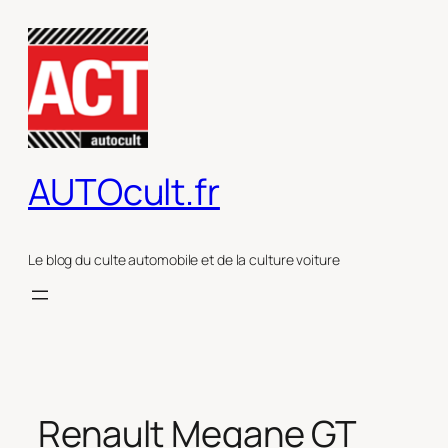
Aller
au
contenu
AUTOcult.fr
Le blog du culte automobile et de la culture voiture
Renault Megane GT