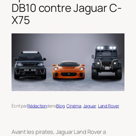
DB10 contre Jaguar C-
X75
Écrit par
Rédaction
dans
Blog
, 
Cinéma
, 
Jaguar
, 
Land Rover
Avant les pirates, Jaguar Land Rover a