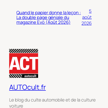
5
Quand le papier donne la leçon :
août
La double page géniale du
magazine Evo (Août 2026)
2026
AUTOcult.fr
Le blog du culte automobile et de la culture
voiture