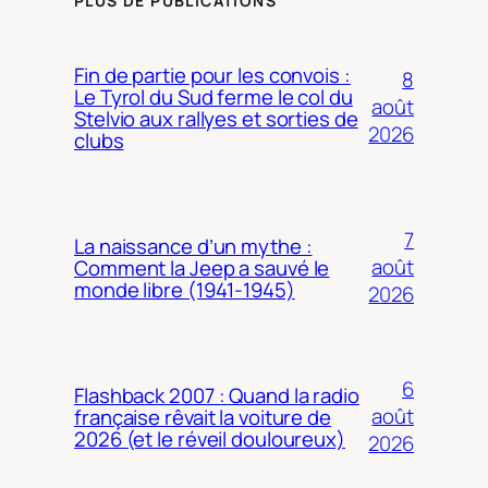
PLUS DE PUBLICATIONS
Fin de partie pour les convois :
8
Le Tyrol du Sud ferme le col du
août
Stelvio aux rallyes et sorties de
2026
clubs
7
La naissance d’un mythe :
août
Comment la Jeep a sauvé le
monde libre (1941-1945)
2026
6
Flashback 2007 : Quand la radio
août
française rêvait la voiture de
2026 (et le réveil douloureux)
2026