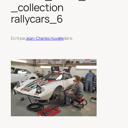
_collection
rallycars_6
Écrit par
Jean-Charles Huvelle
dans