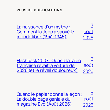
PLUS DE PUBLICATIONS
7
La naissance d’un mythe :
août
Comment la Jeep a sauvé le
monde libre (1941-1945)
2026
6
Flashback 2007 : Quand la radio
août
française rêvait la voiture de
2026 (et le réveil douloureux)
2026
5
Quand le papier donne la leçon :
août
La double page géniale du
magazine Evo (Août 2026)
2026