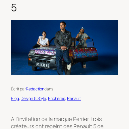
5
Écrit par
Rédaction
dans
Blog
, 
Design & Style
, 
Enchères
, 
Renault
A l’invitation de la marque Perrier, trois
créateurs ont repeint des Renault 5 de