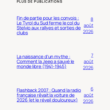
PLUS DE PUBLICATIONS
Fin de partie pour les convois :
8
Le Tyrol du Sud ferme le col du
août
Stelvio aux rallyes et sorties de
2026
clubs
7
La naissance d’un mythe :
août
Comment la Jeep a sauvé le
monde libre (1941-1945)
2026
6
Flashback 2007 : Quand la radio
août
française rêvait la voiture de
2026 (et le réveil douloureux)
2026