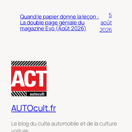
5
Quand le papier donne la leçon :
août
La double page géniale du
magazine Evo (Août 2026)
2026
AUTOcult.fr
Le blog du culte automobile et de la culture
voiture