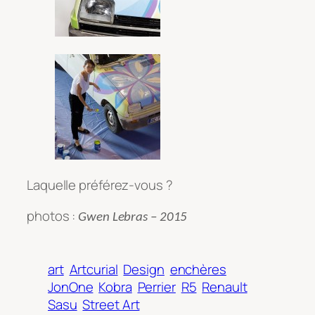
Laquelle préférez-vous ?
photos :
Gwen Lebras – 2015
art
Artcurial
Design
enchères
JonOne
Kobra
Perrier
R5
Renault
Sasu
Street Art