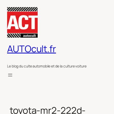
Aller
au
contenu
AUTOcult.fr
Le blog du culte automobile et de la culture voiture
toyota-mr2-222d-