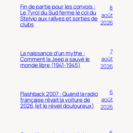
Fin de partie pour les convois :
8
Le Tyrol du Sud ferme le col du
août
Stelvio aux rallyes et sorties de
2026
clubs
7
La naissance d’un mythe :
août
Comment la Jeep a sauvé le
monde libre (1941-1945)
2026
6
Flashback 2007 : Quand la radio
août
française rêvait la voiture de
2026 (et le réveil douloureux)
2026
5