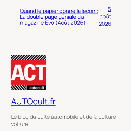
5
Quand le papier donne la leçon :
août
La double page géniale du
magazine Evo (Août 2026)
2026
AUTOcult.fr
Le blog du culte automobile et de la culture
voiture