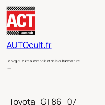
Aller
au
contenu
AUTOcult.fr
Le blog du culte automobile et de la culture voiture
Toyota_GT86_07