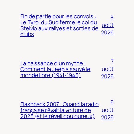
Fin de partie pour les convois :
8
Le Tyrol du Sud ferme le col du
août
Stelvio aux rallyes et sorties de
2026
clubs
7
La naissance d’un mythe :
août
Comment la Jeep a sauvé le
monde libre (1941-1945)
2026
6
Flashback 2007 : Quand la radio
août
française rêvait la voiture de
2026 (et le réveil douloureux)
2026