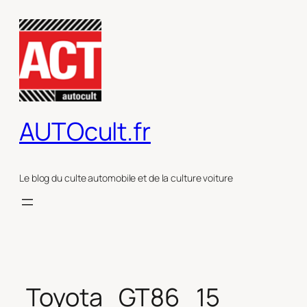
Aller
au
contenu
AUTOcult.fr
Le blog du culte automobile et de la culture voiture
Toyota_GT86_15