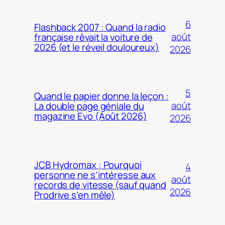
6
Flashback 2007 : Quand la radio
août
française rêvait la voiture de
2026 (et le réveil douloureux)
2026
5
Quand le papier donne la leçon :
août
La double page géniale du
magazine Evo (Août 2026)
2026
JCB Hydromax : Pourquoi
4
personne ne s’intéresse aux
août
records de vitesse (sauf quand
2026
Prodrive s’en mêle)