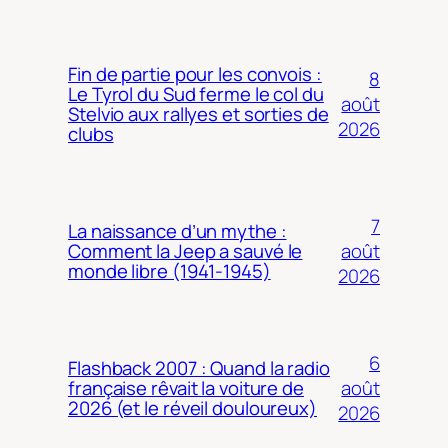
Fin de partie pour les convois :
8
Le Tyrol du Sud ferme le col du
août
Stelvio aux rallyes et sorties de
2026
clubs
7
La naissance d’un mythe :
août
Comment la Jeep a sauvé le
monde libre (1941-1945)
2026
6
Flashback 2007 : Quand la radio
août
française rêvait la voiture de
2026 (et le réveil douloureux)
2026