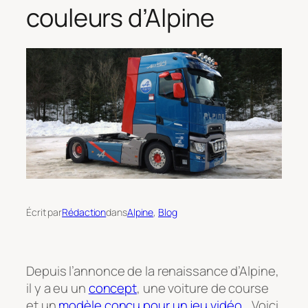
couleurs d’Alpine
Écrit par
Rédaction
dans
Alpine
, 
Blog
Depuis l’annonce de la renaissance d’Alpine,
il y a eu un
concept
, une voiture de course
et un
modèle conçu pour un jeu vidéo
… Voici