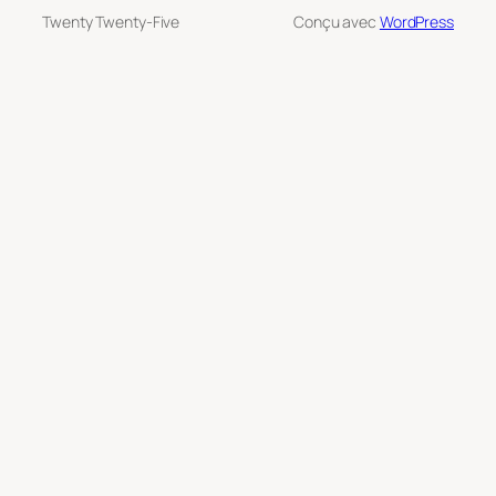
Twenty Twenty-Five
Conçu avec
WordPress