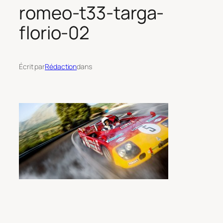
romeo-t33-targa-
florio-02
Écrit par
Rédaction
dans