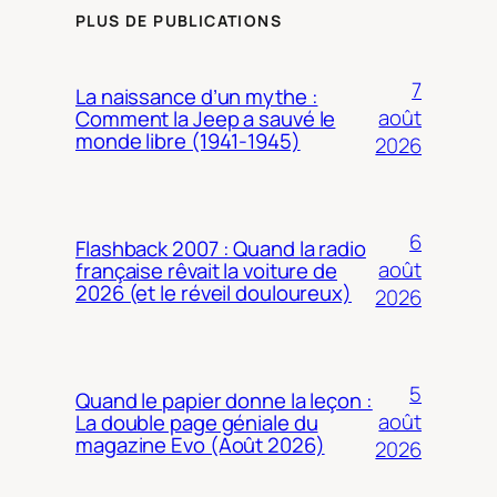
PLUS DE PUBLICATIONS
7
La naissance d’un mythe :
août
Comment la Jeep a sauvé le
monde libre (1941-1945)
2026
6
Flashback 2007 : Quand la radio
août
française rêvait la voiture de
2026 (et le réveil douloureux)
2026
5
Quand le papier donne la leçon :
août
La double page géniale du
magazine Evo (Août 2026)
2026