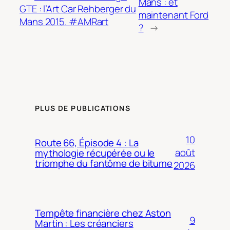
Mans : et
GTE : l’Art Car Rehberger du
maintenant Ford
Mans 2015. #AMRart
?
→
PLUS DE PUBLICATIONS
10
Route 66, Épisode 4 : La
août
mythologie récupérée ou le
triomphe du fantôme de bitume
2026
Tempête financière chez Aston
9
Martin : Les créanciers