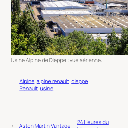
Usine Alpine de Dieppe : vue aérienne.
Alpine
alpine renault
dieppe
Renault
usine
24 Heures du
←
Aston Martin Vantage