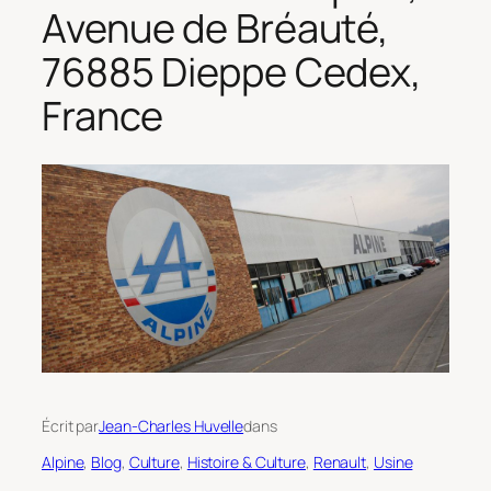
Avenue de Bréauté,
76885 Dieppe Cedex,
France
Écrit par
Jean-Charles Huvelle
dans
Alpine
, 
Blog
, 
Culture
, 
Histoire & Culture
, 
Renault
, 
Usine