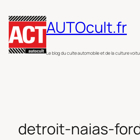
Aller
au
AUTOcult.fr
contenu
Le blog du culte automobile et de la culture voitu
detroit-naias-for