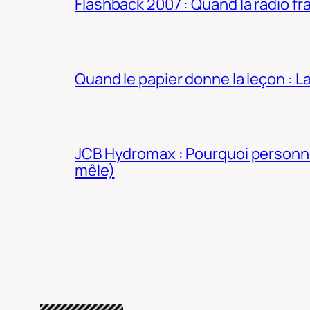
Flashback 2007 : Quand la radio fra
Quand le papier donne la leçon : 
JCB Hydromax : Pourquoi personne 
mêle)