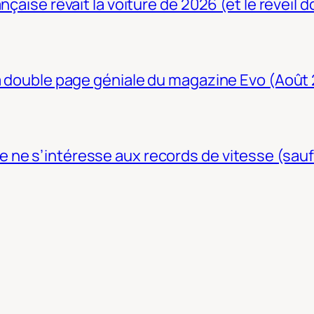
nçaise rêvait la voiture de 2026 (et le réveil 
La double page géniale du magazine Evo (Août
ne s’intéresse aux records de vitesse (sauf