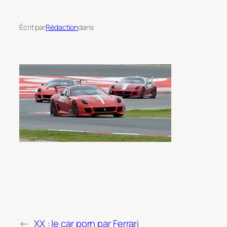
Écrit par
Rédaction
dans
←
XX : le car porn par Ferrari