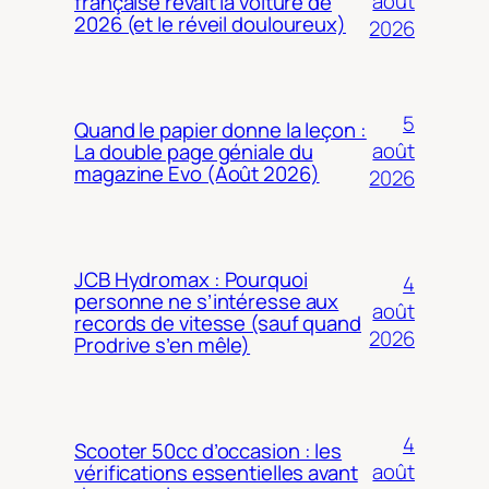
août
française rêvait la voiture de
2026 (et le réveil douloureux)
2026
5
Quand le papier donne la leçon :
août
La double page géniale du
magazine Evo (Août 2026)
2026
JCB Hydromax : Pourquoi
4
personne ne s’intéresse aux
août
records de vitesse (sauf quand
2026
Prodrive s’en mêle)
4
Scooter 50cc d’occasion : les
août
vérifications essentielles avant