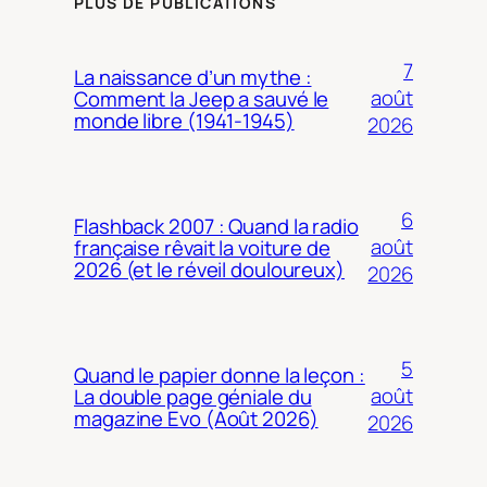
PLUS DE PUBLICATIONS
7
La naissance d’un mythe :
août
Comment la Jeep a sauvé le
monde libre (1941-1945)
2026
6
Flashback 2007 : Quand la radio
août
française rêvait la voiture de
2026 (et le réveil douloureux)
2026
5
Quand le papier donne la leçon :
août
La double page géniale du
magazine Evo (Août 2026)
2026