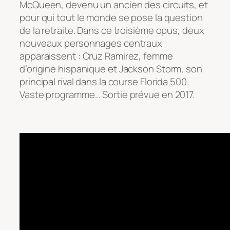
McQueen
, devenu un ancien des circuits, et
pour qui tout le monde se pose la question
de la retraite. Dans ce troisième opus, deux
nouveaux personnages centraux
apparaissent :
Cruz Ramirez
, femme
d’origine hispanique et
Jackson Storm
, son
principal rival dans la course
Florida 500
.
Vaste programme… Sortie prévue en 2017.