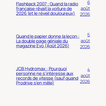
6
Flashback 2007 : Quand la radio
août
française rêvait la voiture de
2026 (et le réveil douloureux)
2026
5
Quand le papier donne la leçon :
août
La double page géniale du
magazine Evo (Août 2026)
2026
JCB Hydromax : Pourquoi
4
personne ne s’intéresse aux
août
records de vitesse (sauf quand
2026
Prodrive s’en mêle)