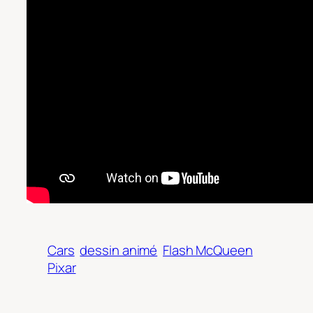
Cars
dessin animé
Flash McQueen
Pixar