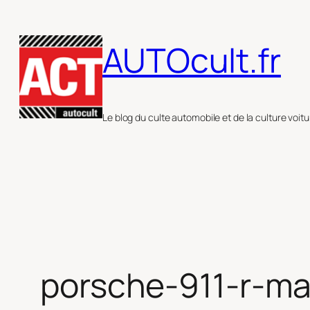
Aller
au
AUTOcult.fr
contenu
Le blog du culte automobile et de la culture voitu
porsche-911-r-ma