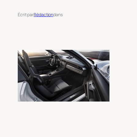
Écrit par
Rédaction
dans