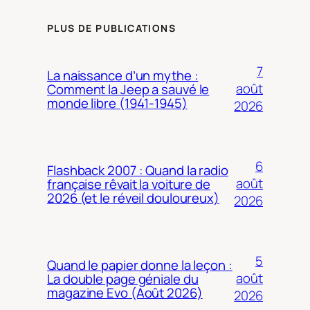
PLUS DE PUBLICATIONS
7
La naissance d’un mythe :
août
Comment la Jeep a sauvé le
monde libre (1941-1945)
2026
6
Flashback 2007 : Quand la radio
août
française rêvait la voiture de
2026 (et le réveil douloureux)
2026
5
Quand le papier donne la leçon :
août
La double page géniale du
magazine Evo (Août 2026)
2026