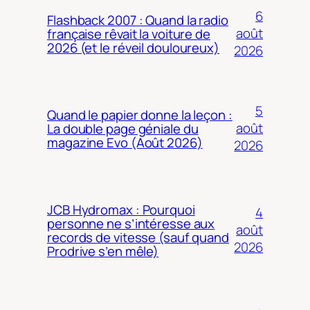
6
Flashback 2007 : Quand la radio
août
française rêvait la voiture de
2026 (et le réveil douloureux)
2026
5
Quand le papier donne la leçon :
août
La double page géniale du
magazine Evo (Août 2026)
2026
JCB Hydromax : Pourquoi
4
personne ne s’intéresse aux
août
records de vitesse (sauf quand
2026
Prodrive s’en mêle)