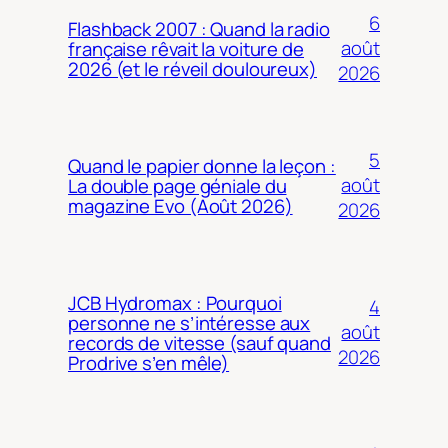
6
Flashback 2007 : Quand la radio
août
française rêvait la voiture de
2026 (et le réveil douloureux)
2026
5
Quand le papier donne la leçon :
août
La double page géniale du
magazine Evo (Août 2026)
2026
JCB Hydromax : Pourquoi
4
personne ne s’intéresse aux
août
records de vitesse (sauf quand
2026
Prodrive s’en mêle)