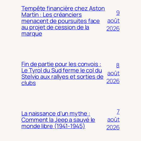
Tempête financière chez Aston
9
Martin : Les créanciers
août
menacent de poursuites face
au projet de cession de la
2026
marque
Fin de partie pour les convois :
8
Le Tyrol du Sud ferme le col du
août
Stelvio aux rallyes et sorties de
2026
clubs
7
La naissance d’un mythe :
août
Comment la Jeep a sauvé le
monde libre (1941-1945)
2026