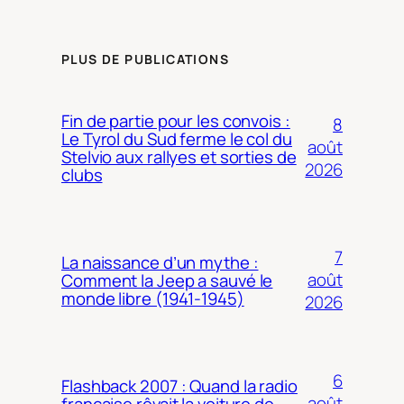
PLUS DE PUBLICATIONS
Fin de partie pour les convois :
8
Le Tyrol du Sud ferme le col du
août
Stelvio aux rallyes et sorties de
2026
clubs
7
La naissance d’un mythe :
août
Comment la Jeep a sauvé le
monde libre (1941-1945)
2026
6
Flashback 2007 : Quand la radio
août
française rêvait la voiture de