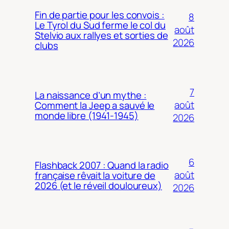
Fin de partie pour les convois :
8
Le Tyrol du Sud ferme le col du
août
Stelvio aux rallyes et sorties de
2026
clubs
7
La naissance d’un mythe :
août
Comment la Jeep a sauvé le
monde libre (1941-1945)
2026
6
Flashback 2007 : Quand la radio
août
française rêvait la voiture de
2026 (et le réveil douloureux)
2026