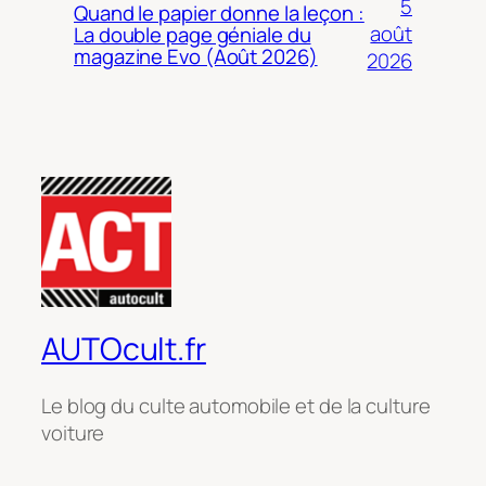
5
Quand le papier donne la leçon :
août
La double page géniale du
magazine Evo (Août 2026)
2026
AUTOcult.fr
Le blog du culte automobile et de la culture
voiture