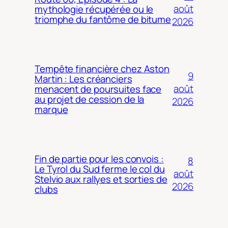
août
mythologie récupérée ou le
triomphe du fantôme de bitume
2026
Tempête financière chez Aston
9
Martin : Les créanciers
août
menacent de poursuites face
au projet de cession de la
2026
marque
Fin de partie pour les convois :
8
Le Tyrol du Sud ferme le col du
août
Stelvio aux rallyes et sorties de
2026
clubs