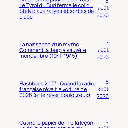
8
Le Tyrol du Sud ferme le col du
août
Stelvio aux rallyes et sorties de
2026
clubs
7
La naissance d’un mythe :
août
Comment la Jeep a sauvé le
monde libre (1941-1945)
2026
6
Flashback 2007 : Quand la radio
août
française rêvait la voiture de
2026 (et le réveil douloureux)
2026
5
Quand le papier donne la leçon :