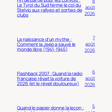
8
Le Tyrol du Sud ferme le col du
août
Stelvio aux rallyes et sorties de
2026
clubs
7
La naissance d’un mythe :
août
Comment la Jeep a sauvé le
monde libre (1941-1945)
2026
6
Flashback 2007 : Quand la radio
août
française rêvait la voiture de
2026 (et le réveil douloureux)
2026
5
Quand le papier donne la leçon :