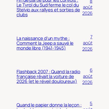
8
Le Tyrol du Sud ferme le col du
août
Stelvio aux rallyes et sorties de
2026
clubs
7
La naissance d’un mythe :
août
Comment la Jeep a sauvé le
monde libre (1941-1945)
2026
6
Flashback 2007 : Quand la radio
août
française rêvait la voiture de
2026 (et le réveil douloureux)
2026
5
Quand le papier donne la leçon :