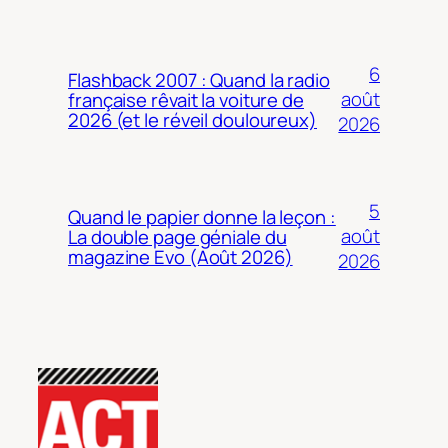
6
Flashback 2007 : Quand la radio
août
française rêvait la voiture de
2026 (et le réveil douloureux)
2026
5
Quand le papier donne la leçon :
août
La double page géniale du
magazine Evo (Août 2026)
2026