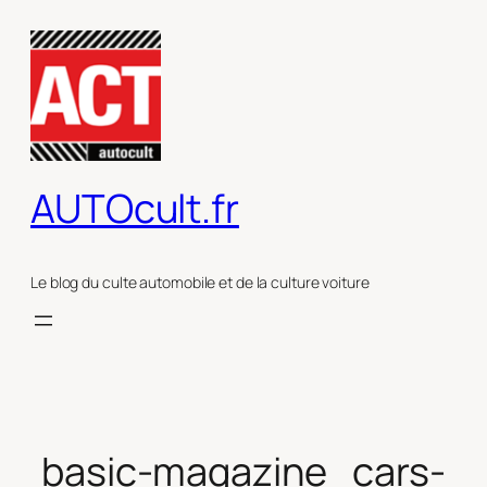
Aller
au
contenu
AUTOcult.fr
Le blog du culte automobile et de la culture voiture
basic-magazine_cars-