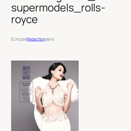
supermodels_rolls-
royce
Écrit par
Rédaction
dans