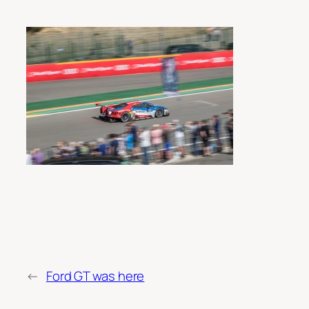
←
Ford GT was here