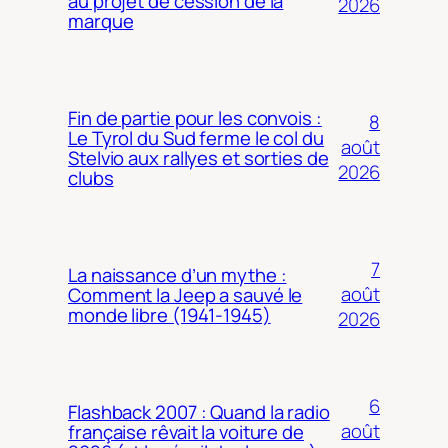
au projet de cession de la
2026
marque
Fin de partie pour les convois :
8
Le Tyrol du Sud ferme le col du
août
Stelvio aux rallyes et sorties de
2026
clubs
7
La naissance d’un mythe :
août
Comment la Jeep a sauvé le
monde libre (1941-1945)
2026
6
Flashback 2007 : Quand la radio
août
française rêvait la voiture de