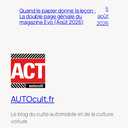
5
Quand le papier donne la leçon :
août
La double page géniale du
magazine Evo (Août 2026)
2026
AUTOcult.fr
Le blog du culte automobile et de la culture
voiture