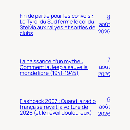
Fin de partie pour les convois :
8
Le Tyrol du Sud ferme le col du
août
Stelvio aux rallyes et sorties de
2026
clubs
7
La naissance d’un mythe :
août
Comment la Jeep a sauvé le
monde libre (1941-1945)
2026
6
Flashback 2007 : Quand la radio
août
française rêvait la voiture de
2026 (et le réveil douloureux)
2026