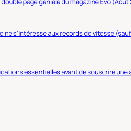
La double page géniale du magazine Evo (Août
ne s’intéresse aux records de vitesse (sauf
fications essentielles avant de souscrire une