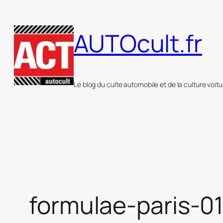
Aller
au
AUTOcult.fr
contenu
Le blog du culte automobile et de la culture voitu
formulae-paris-0