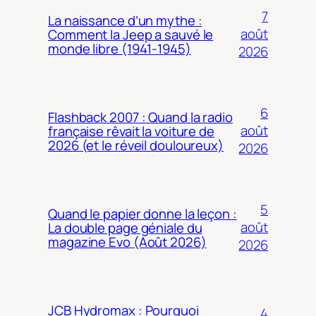
7
La naissance d’un mythe :
août
Comment la Jeep a sauvé le
monde libre (1941-1945)
2026
6
Flashback 2007 : Quand la radio
août
française rêvait la voiture de
2026 (et le réveil douloureux)
2026
5
Quand le papier donne la leçon :
août
La double page géniale du
magazine Evo (Août 2026)
2026
JCB Hydromax : Pourquoi
4