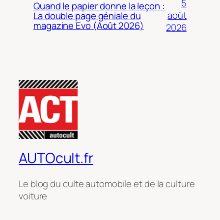
5
Quand le papier donne la leçon :
août
La double page géniale du
magazine Evo (Août 2026)
2026
AUTOcult.fr
Le blog du culte automobile et de la culture
voiture