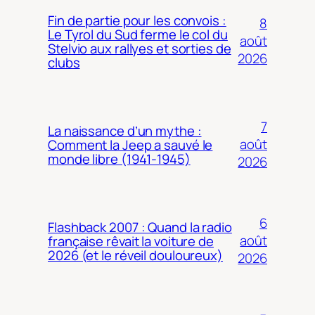
Fin de partie pour les convois :
8
Le Tyrol du Sud ferme le col du
août
Stelvio aux rallyes et sorties de
2026
clubs
7
La naissance d’un mythe :
août
Comment la Jeep a sauvé le
monde libre (1941-1945)
2026
6
Flashback 2007 : Quand la radio
août
française rêvait la voiture de
2026 (et le réveil douloureux)
2026