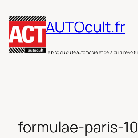
Aller
au
AUTOcult.fr
contenu
Le blog du culte automobile et de la culture voitu
formulae-paris-1