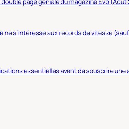
La double page géniale du magazine Evo (Août
ne s’intéresse aux records de vitesse (sauf
fications essentielles avant de souscrire une