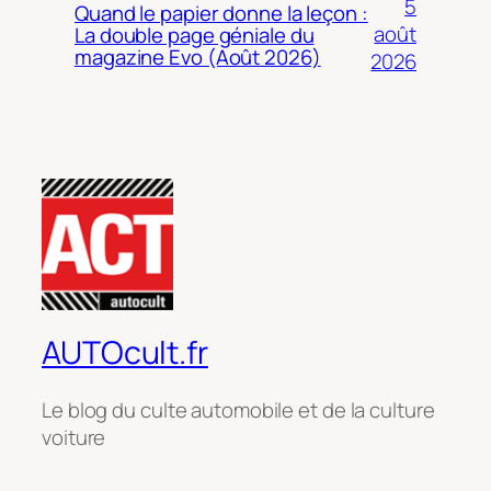
5
Quand le papier donne la leçon :
août
La double page géniale du
magazine Evo (Août 2026)
2026
AUTOcult.fr
Le blog du culte automobile et de la culture
voiture