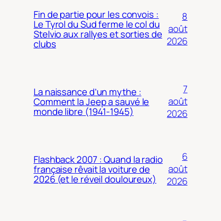
Fin de partie pour les convois :
8
Le Tyrol du Sud ferme le col du
août
Stelvio aux rallyes et sorties de
2026
clubs
7
La naissance d’un mythe :
août
Comment la Jeep a sauvé le
monde libre (1941-1945)
2026
6
Flashback 2007 : Quand la radio
août
française rêvait la voiture de
2026 (et le réveil douloureux)
2026