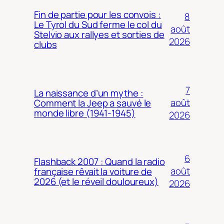
Fin de partie pour les convois :
8
Le Tyrol du Sud ferme le col du
août
Stelvio aux rallyes et sorties de
2026
clubs
7
La naissance d’un mythe :
août
Comment la Jeep a sauvé le
monde libre (1941-1945)
2026
6
Flashback 2007 : Quand la radio
août
française rêvait la voiture de
2026 (et le réveil douloureux)
2026