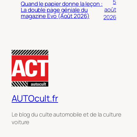
5
Quand le papier donne la leçon :
août
La double page géniale du
magazine Evo (Août 2026)
2026
AUTOcult.fr
Le blog du culte automobile et de la culture
voiture