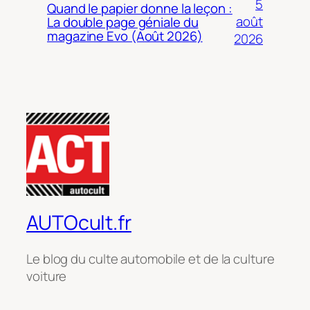
5
Quand le papier donne la leçon :
août
La double page géniale du
magazine Evo (Août 2026)
2026
AUTOcult.fr
Le blog du culte automobile et de la culture
voiture