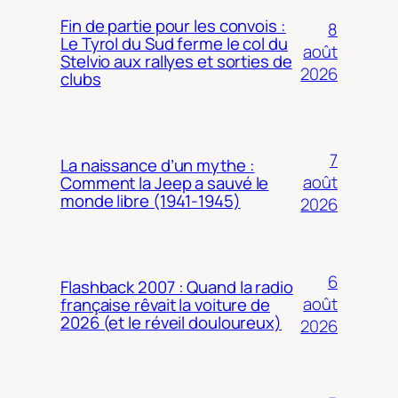
Fin de partie pour les convois :
8
Le Tyrol du Sud ferme le col du
août
Stelvio aux rallyes et sorties de
2026
clubs
7
La naissance d’un mythe :
août
Comment la Jeep a sauvé le
monde libre (1941-1945)
2026
6
Flashback 2007 : Quand la radio
août
française rêvait la voiture de
2026 (et le réveil douloureux)
2026