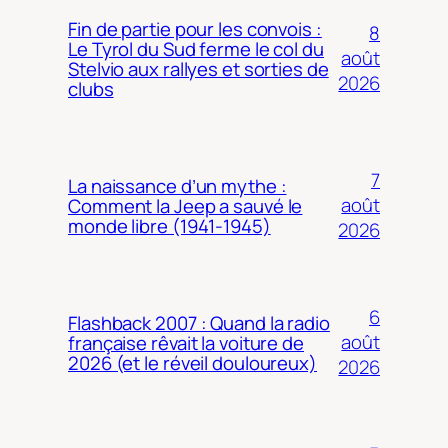
Fin de partie pour les convois :
8
Le Tyrol du Sud ferme le col du
août
Stelvio aux rallyes et sorties de
2026
clubs
7
La naissance d’un mythe :
août
Comment la Jeep a sauvé le
monde libre (1941-1945)
2026
6
Flashback 2007 : Quand la radio
août
française rêvait la voiture de
2026 (et le réveil douloureux)
2026