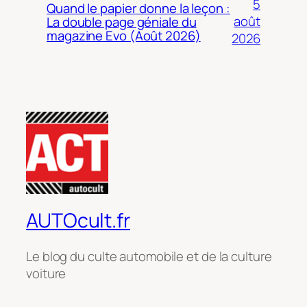
5
Quand le papier donne la leçon :
août
La double page géniale du
magazine Evo (Août 2026)
2026
AUTOcult.fr
Le blog du culte automobile et de la culture
voiture