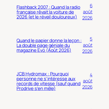
6
Flashback 2007 : Quand la radio
août
française rêvait la voiture de
2026 (et le réveil douloureux)
2026
5
Quand le papier donne la leçon :
août
La double page géniale du
magazine Evo (Août 2026)
2026
JCB Hydromax : Pourquoi
4
personne ne s’intéresse aux
août
records de vitesse (sauf quand
2026
Prodrive s’en mêle)